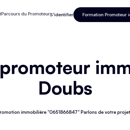
t
Parcours du Promoteur
S'identifier
Formation Promoteur i
t
Parcours du Promoteur
S'identifier
Formation Promoteur i
 promoteur immo
Doubs
romotion immobilière "0651866847" Parlons de votre proje