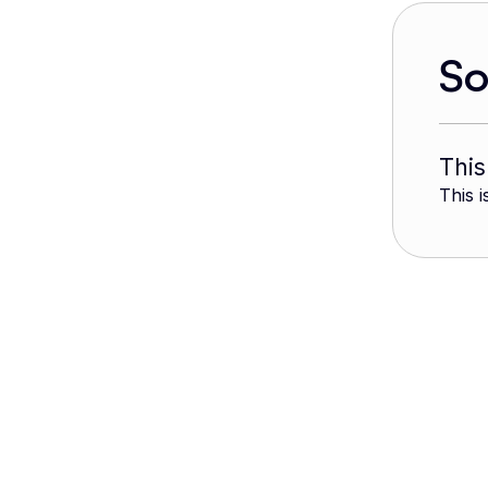
S
This
This i