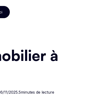
ci
ci
bilier à
t
6/11/2025
.
5
minutes de lecture