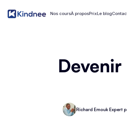
Nos cours
À propos
Prix
Le blog
Contac
Nos cours
À propos
Prix
Le blog
Contac
Devenir
Richard Emouk Expert p