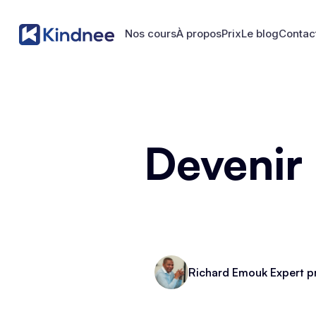
Nos cours
À propos
Prix
Le blog
Contac
Nos cours
À propos
Prix
Le blog
Contac
Devenir
Richard Emouk Expert p