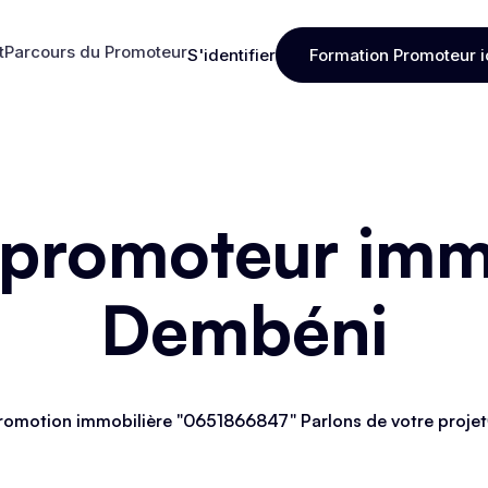
t
Parcours du Promoteur
S'identifier
Formation Promoteur i
t
Parcours du Promoteur
S'identifier
Formation Promoteur i
 promoteur immo
Dembéni
romotion immobilière "0651866847" Parlons de votre projet