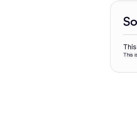
S
This
This i