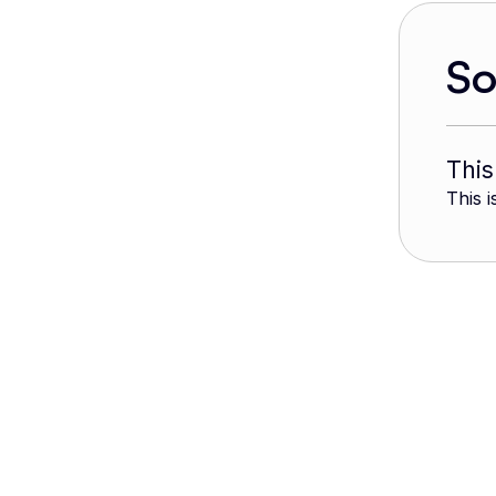
S
This
This i