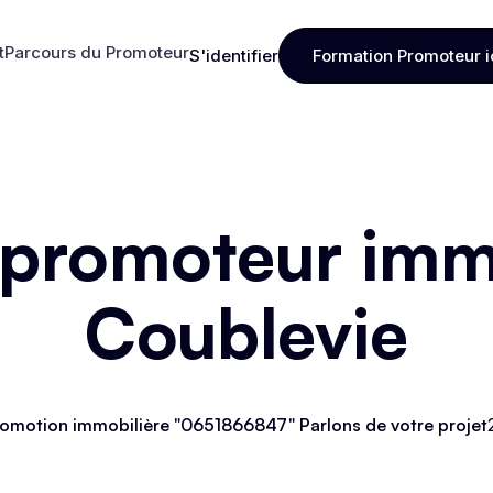
t
Parcours du Promoteur
S'identifier
Formation Promoteur i
t
Parcours du Promoteur
S'identifier
Formation Promoteur i
 promoteur immo
Coublevie
omotion immobilière "0651866847" Parlons de votre projet