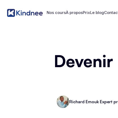
Nos cours
À propos
Prix
Le blog
Contac
Nos cours
À propos
Prix
Le blog
Contac
Devenir
Richard Emouk Expert pr