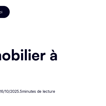
ci
ci
bilier à
26/10/2025
.
5
minutes de lecture