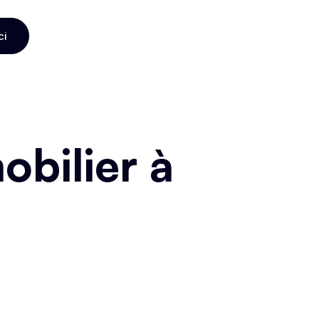
ci
ci
bilier à