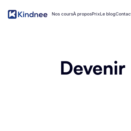
Nos cours
À propos
Prix
Le blog
Contac
Nos cours
À propos
Prix
Le blog
Contac
Devenir