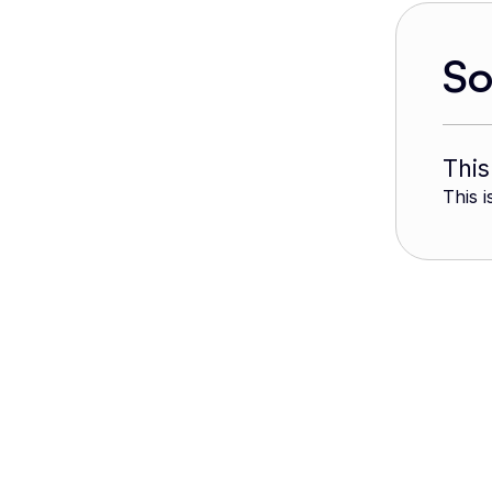
S
This
This i