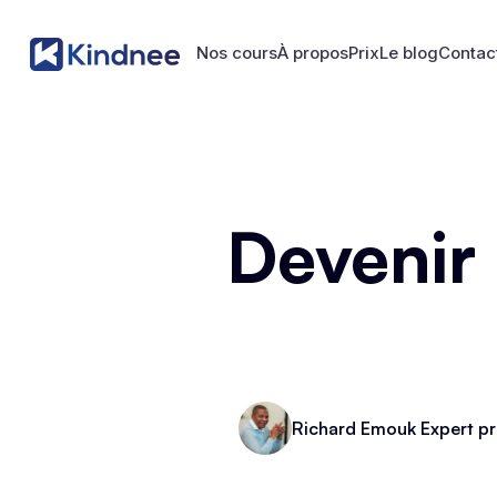
Nos cours
À propos
Prix
Le blog
Contac
Nos cours
À propos
Prix
Le blog
Contac
Devenir
Richard Emouk Expert pr