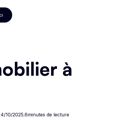
ci
ci
bilier à
14/10/2025
.
6
minutes de lecture