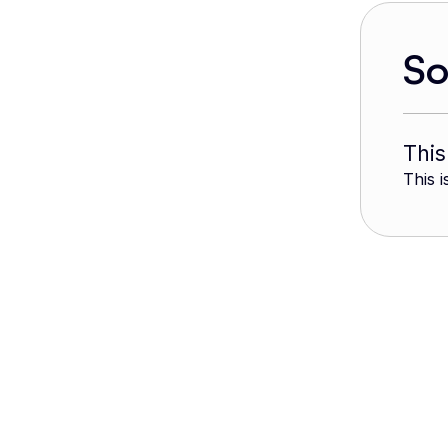
S
This
This i