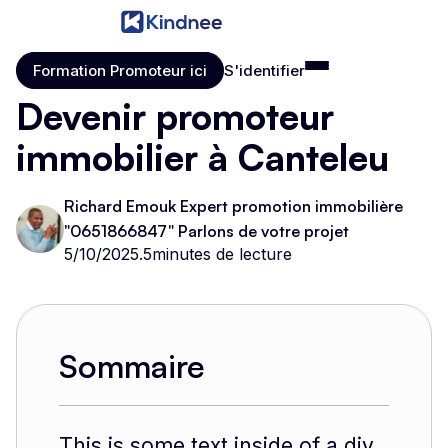
Formation Promoteur ici
S'identifier
Formation Promoteur ici
S'identifier
Devenir promoteur
immobilier à Canteleu
Richard Emouk Expert promotion immobilière
"0651866847" Parlons de votre projet
5/10/2025
.
5
minutes de lecture
Sommaire
This is some text inside of a div