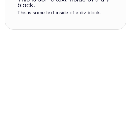
block.
This is some text inside of a div block.
“Ce n’est pas la pierre qui bâtit l’avenir, mais la vision
de celui qui la pose.”