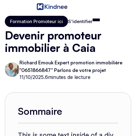
Formation Promoteur ici
S'identifier
Formation Promoteur ici
S'identifier
Devenir promoteur
immobilier à Caia
Richard Emouk Expert promotion immobilière
"0651866847" Parlons de votre projet
11/10/2025
.
6
minutes de lecture
Sommaire
This is some text inside of a div