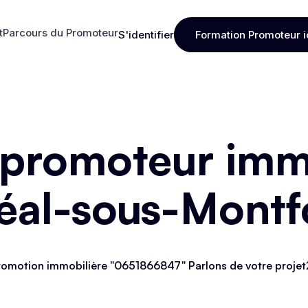
t
Parcours du Promoteur
S'identifier
Formation Promoteur i
t
Parcours du Promoteur
S'identifier
Formation Promoteur i
 promoteur immo
éal-sous-Montf
omotion immobilière "0651866847" Parlons de votre projet