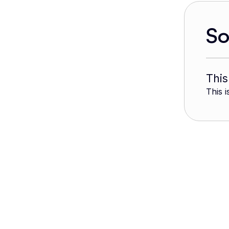
S
This
This i