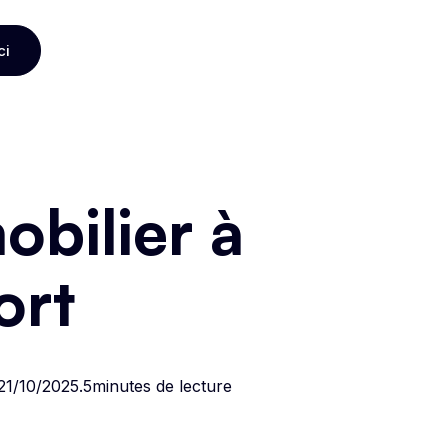
ci
ci
bilier à
ort
21/10/2025
.
5
minutes de lecture