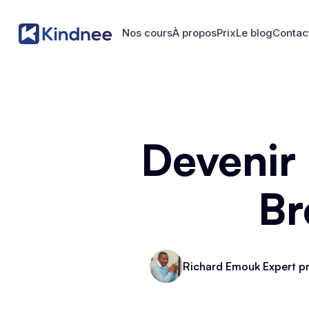
Nos cours
À propos
Prix
Le blog
Contac
Nos cours
À propos
Prix
Le blog
Contac
Devenir
Br
Richard Emouk Expert pr