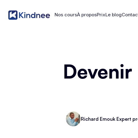
Nos cours
À propos
Prix
Le blog
Contac
Nos cours
À propos
Prix
Le blog
Contac
Devenir
Richard Emouk Expert pr