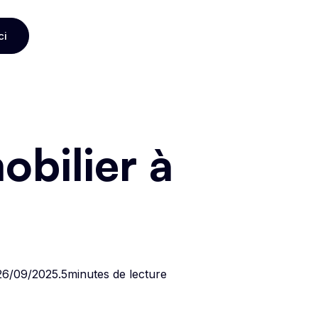
ci
ci
bilier à
26/09/2025
.
5
minutes de lecture