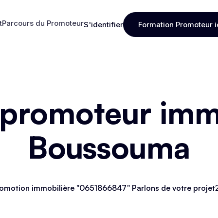
t
Parcours du Promoteur
S'identifier
Formation Promoteur i
t
Parcours du Promoteur
S'identifier
Formation Promoteur i
 promoteur immo
Boussouma
omotion immobilière "0651866847" Parlons de votre projet