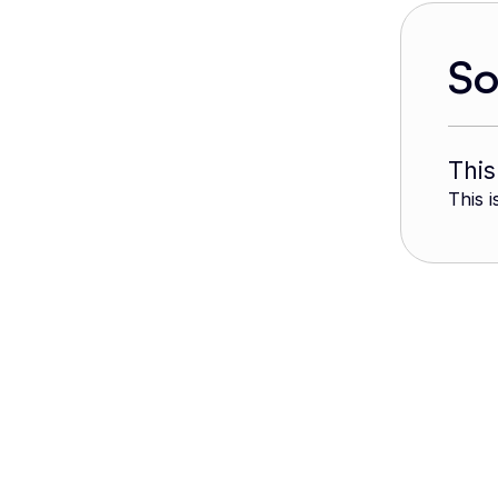
S
This
This i