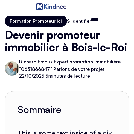
Formation Promoteur ici
S'identifier
Formation Promoteur ici
S'identifier
Devenir promoteur
immobilier à Bois-le-Roi
Richard Emouk Expert promotion immobilière
"0651866847" Parlons de votre projet
22/10/2025
.
5
minutes de lecture
Sommaire
This is some text inside of a div