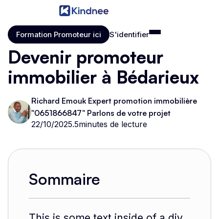
Formation Promoteur ici
S'identifier
Formation Promoteur ici
S'identifier
Devenir promoteur
immobilier à Bédarieux
Richard Emouk Expert promotion immobilière
"0651866847" Parlons de votre projet
22/10/2025
.
5
minutes de lecture
Sommaire
This is some text inside of a div