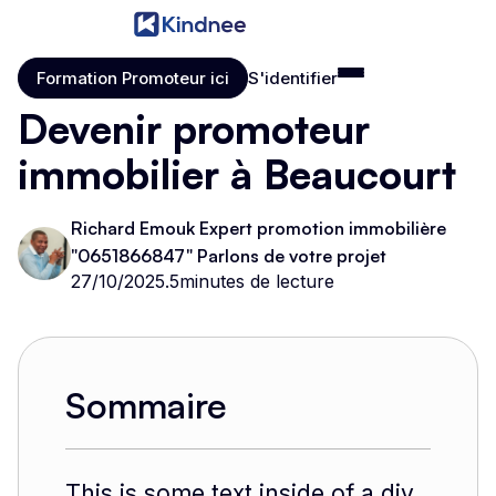
Formation Promoteur ici
S'identifier
Formation Promoteur ici
S'identifier
Devenir promoteur
immobilier à Beaucourt
Richard Emouk Expert promotion immobilière
"0651866847" Parlons de votre projet
27/10/2025
.
5
minutes de lecture
Sommaire
This is some text inside of a div