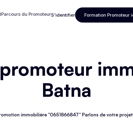
t
Parcours du Promoteur
S'identifier
Formation Promoteur i
t
Parcours du Promoteur
S'identifier
Formation Promoteur i
 promoteur immo
Batna
romotion immobilière "0651866847" Parlons de votre projet