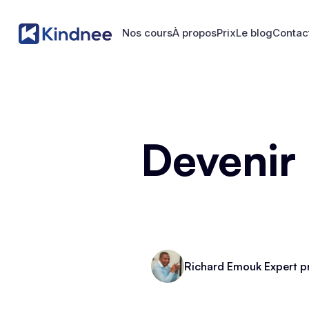
Nos cours
À propos
Prix
Le blog
Contac
Nos cours
À propos
Prix
Le blog
Contac
Devenir
Richard Emouk Expert p