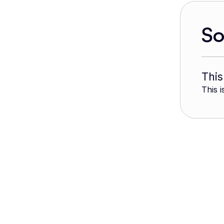
S
This
This i