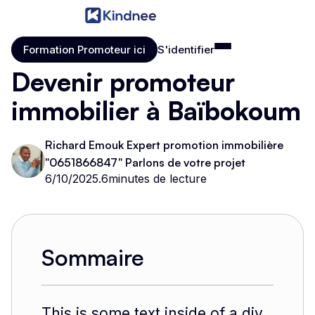
Formation Promoteur ici
S'identifier
Formation Promoteur ici
S'identifier
Devenir promoteur
immobilier à Baïbokoum
Richard Emouk Expert promotion immobilière
"0651866847" Parlons de votre projet
6/10/2025
.
6
minutes de lecture
Sommaire
This is some text inside of a div