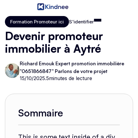
Formation Promoteur ici
S'identifier
Formation Promoteur ici
S'identifier
Devenir promoteur
immobilier à Aytré
Richard Emouk Expert promotion immobilière
"0651866847" Parlons de votre projet
15/10/2025
.
5
minutes de lecture
Sommaire
This is some text inside of a div