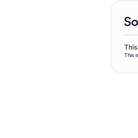
S
This
This i