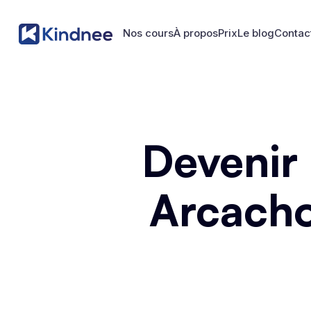
Nos cours
À propos
Prix
Le blog
Contac
Nos cours
À propos
Prix
Le blog
Contac
Devenir
Arcacho