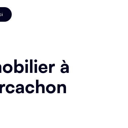
ci
ci
bilier à
Arcachon