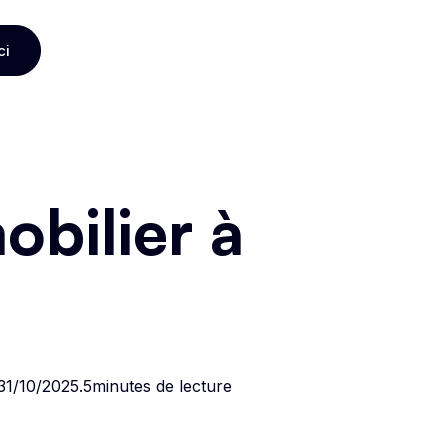
ci
ci
bilier à
31/10/2025
.
5
minutes de lecture