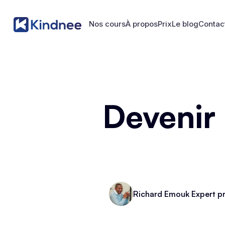
Nos cours
À propos
Prix
Le blog
Contac
Nos cours
À propos
Prix
Le blog
Contac
Devenir
Richard Emouk Expert pr