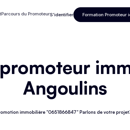
t
Parcours du Promoteur
S'identifier
Formation Promoteur i
t
Parcours du Promoteur
S'identifier
Formation Promoteur i
 promoteur immo
Angoulins
omotion immobilière "0651866847" Parlons de votre projet