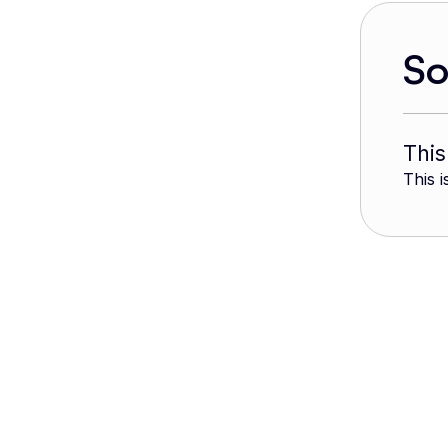
S
This
This i