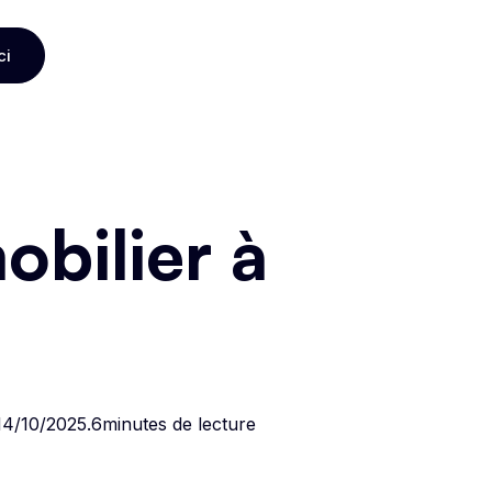
ci
ci
bilier à
14/10/2025
.
6
minutes de lecture