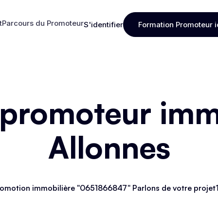
t
Parcours du Promoteur
S'identifier
Formation Promoteur i
t
Parcours du Promoteur
S'identifier
Formation Promoteur i
 promoteur immo
Allonnes
omotion immobilière "0651866847" Parlons de votre projet