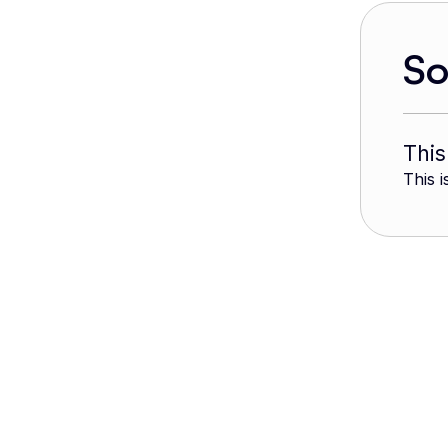
S
This
This i