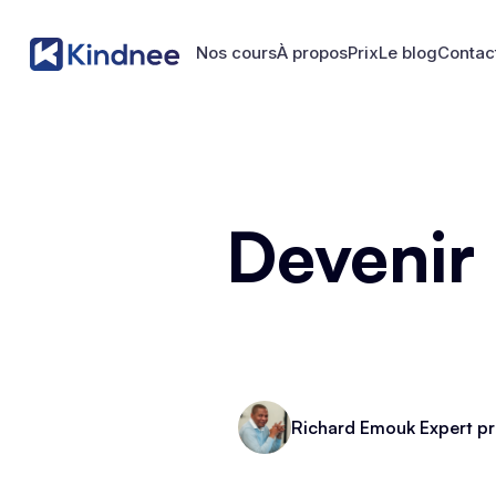
Nos cours
À propos
Prix
Le blog
Contac
Nos cours
À propos
Prix
Le blog
Contac
Devenir
Richard Emouk Expert pr