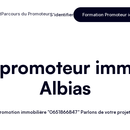
t
Parcours du Promoteur
S'identifier
Formation Promoteur i
t
Parcours du Promoteur
S'identifier
Formation Promoteur i
 promoteur immo
Albias
romotion immobilière "0651866847" Parlons de votre proje