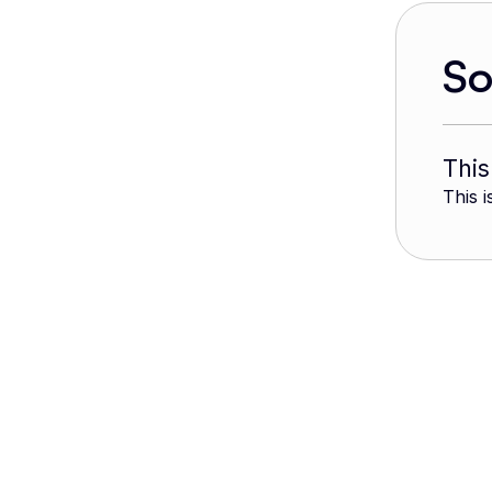
S
This
This i