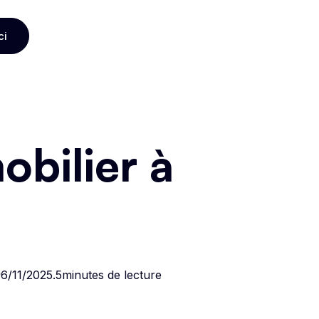
ci
ci
bilier à
t
6/11/2025
.
5
minutes de lecture