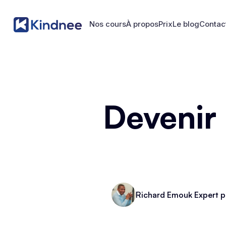
Nos cours
À propos
Prix
Le blog
Contac
Nos cours
À propos
Prix
Le blog
Contac
Devenir
Richard Emouk Expert p