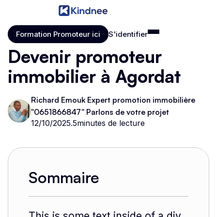
Formation Promoteur ici
S'identifier
Formation Promoteur ici
S'identifier
Devenir promoteur
immobilier à Agordat
Richard Emouk Expert promotion immobilière
"0651866847" Parlons de votre projet
12/10/2025
.
5
minutes de lecture
Sommaire
This is some text inside of a div