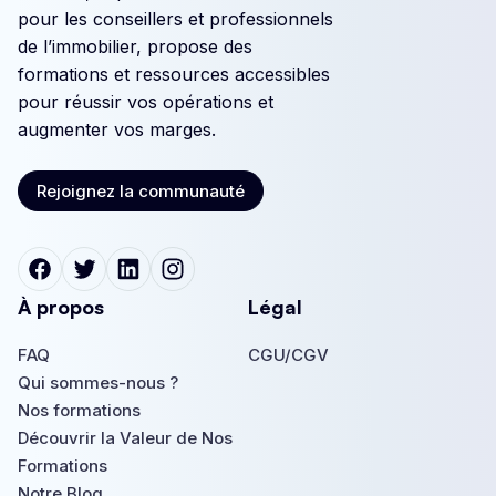
pour les conseillers et professionnels
de l’immobilier, propose des
formations et ressources accessibles
pour réussir vos opérations et
augmenter vos marges.
Rejoignez la communauté
Rejoignez la communauté
À propos
Légal
FAQ
CGU/CGV
FAQ
Qui sommes-nous ?
CGU/CGV
Qui sommes-nous ?
Nos formations
Nos formations
Découvrir la Valeur de Nos
Formations
Découvrir la Valeur de Nos
Notre Blog