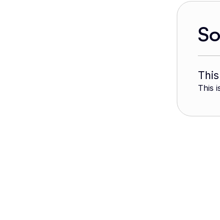
S
This
This i