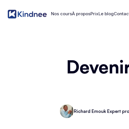
Nos cours
À propos
Prix
Le blog
Contac
Nos cours
À propos
Prix
Le blog
Contac
Deveni
Richard Emouk Expert pro