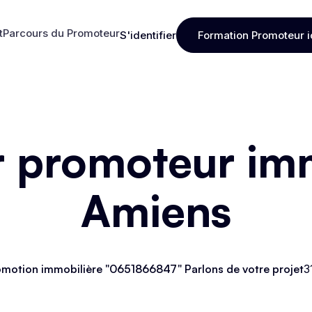
t
Parcours du Promoteur
S'identifier
Formation Promoteur i
t
Parcours du Promoteur
S'identifier
Formation Promoteur i
r promoteur imm
Amiens
motion immobilière "0651866847" Parlons de votre projet
3