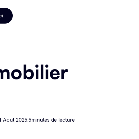
ci
ci
obilier
1 Aout 2025
.
5
minutes de lecture