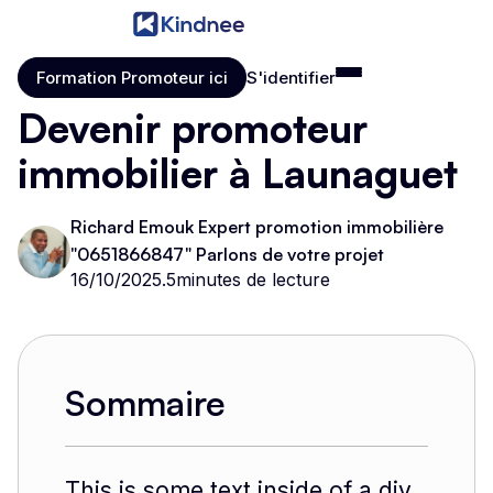
Formation Promoteur ici
S'identifier
Formation Promoteur ici
S'identifier
Devenir promoteur
immobilier à Launaguet
Richard Emouk Expert promotion immobilière
"0651866847" Parlons de votre projet
16/10/2025
.
5
minutes de lecture
Sommaire
This is some text inside of a div