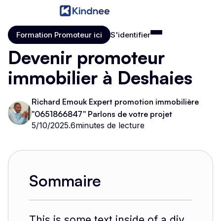
Formation Promoteur ici
S'identifier
Formation Promoteur ici
S'identifier
Devenir promoteur
immobilier à Deshaies
Richard Emouk Expert promotion immobilière
"0651866847" Parlons de votre projet
5/10/2025
.
6
minutes de lecture
Sommaire
This is some text inside of a div