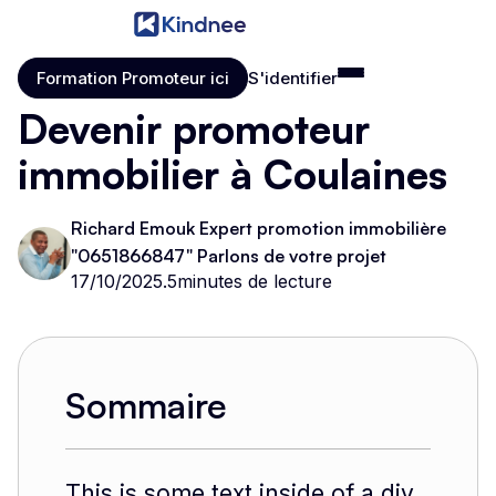
Formation Promoteur ici
S'identifier
Formation Promoteur ici
S'identifier
Devenir promoteur
immobilier à Coulaines
Richard Emouk Expert promotion immobilière
"0651866847" Parlons de votre projet
17/10/2025
.
5
minutes de lecture
Sommaire
This is some text inside of a div