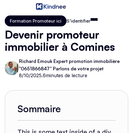
Formation Promoteur ici
S'identifier
Formation Promoteur ici
S'identifier
Devenir promoteur
immobilier à Comines
Richard Emouk Expert promotion immobilière
"0651866847" Parlons de votre projet
8/10/2025
.
6
minutes de lecture
Sommaire
This is some text inside of a div