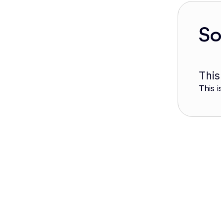
S
This
This i