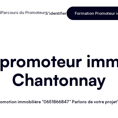
t
Parcours du Promoteur
S'identifier
Formation Promoteur i
t
Parcours du Promoteur
S'identifier
Formation Promoteur i
 promoteur immo
Chantonnay
omotion immobilière "0651866847" Parlons de votre projet