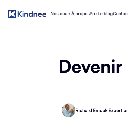
Nos cours
À propos
Prix
Le blog
Contac
Nos cours
À propos
Prix
Le blog
Contac
Devenir
Richard Emouk Expert pr