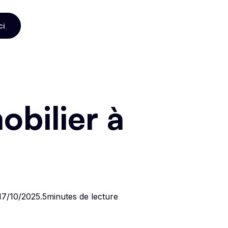
ci
ci
bilier à
17/10/2025
.
5
minutes de lecture