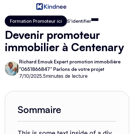
Formation Promoteur ici
S'identifier
Formation Promoteur ici
S'identifier
Devenir promoteur
immobilier à Centenary
Richard Emouk Expert promotion immobilière
"0651866847" Parlons de votre projet
7/10/2025
.
5
minutes de lecture
Sommaire
This is some text inside of a div