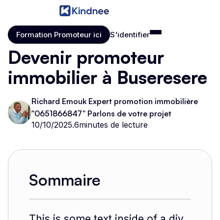
Formation Promoteur ici
S'identifier
Formation Promoteur ici
S'identifier
Devenir promoteur
immobilier à Buseresere
Richard Emouk Expert promotion immobilière
"0651866847" Parlons de votre projet
10/10/2025
.
6
minutes de lecture
Sommaire
This is some text inside of a div