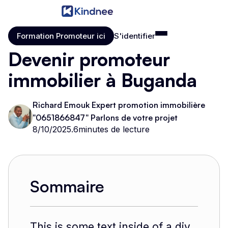
Formation Promoteur ici
S'identifier
Formation Promoteur ici
S'identifier
Devenir promoteur
immobilier à Buganda
Richard Emouk Expert promotion immobilière
"0651866847" Parlons de votre projet
8/10/2025
.
6
minutes de lecture
Sommaire
This is some text inside of a div