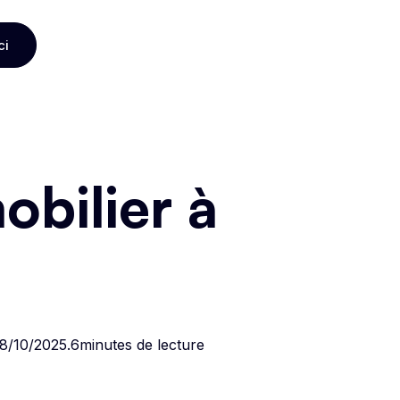
ci
ci
bilier à
8/10/2025
.
6
minutes de lecture