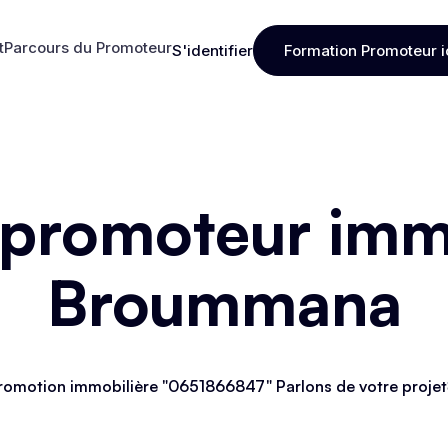
t
Parcours du Promoteur
S'identifier
Formation Promoteur i
t
Parcours du Promoteur
S'identifier
Formation Promoteur i
 promoteur immo
Broummana
romotion immobilière "0651866847" Parlons de votre projet