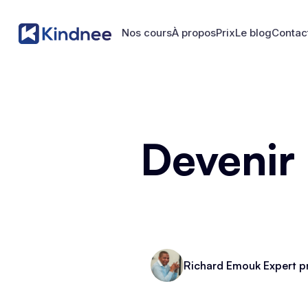
Nos cours
À propos
Prix
Le blog
Contac
Nos cours
À propos
Prix
Le blog
Contac
Devenir
Richard Emouk Expert p