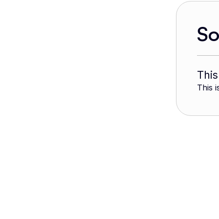
S
This
This i