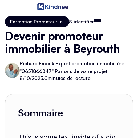
Formation Promoteur ici
S'identifier
Formation Promoteur ici
S'identifier
Devenir promoteur
immobilier à Beyrouth
Richard Emouk Expert promotion immobilière
"0651866847" Parlons de votre projet
8/10/2025
.
6
minutes de lecture
Sommaire
This is some text inside of a div