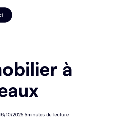
ci
ci
bilier à
deaux
16/10/2025
.
5
minutes de lecture