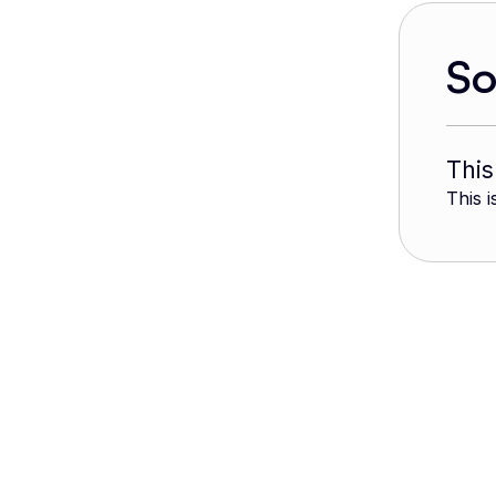
S
This
This i