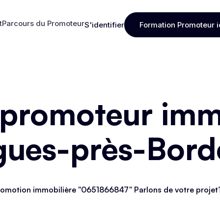
t
Parcours du Promoteur
S'identifier
Formation Promoteur i
t
Parcours du Promoteur
S'identifier
Formation Promoteur i
 promoteur immo
gues-près-Bor
omotion immobilière "0651866847" Parlons de votre projet