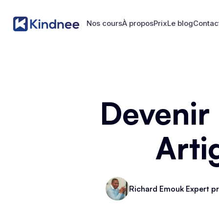
Nos cours
À propos
Prix
Le blog
Contac
Nos cours
À propos
Prix
Le blog
Contac
Devenir
Arti
Richard Emouk Expert pr