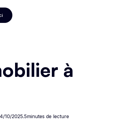
ci
ci
bilier à
4/10/2025
.
5
minutes de lecture