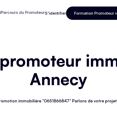
t
Parcours du Promoteur
S'identifier
Formation Promoteur i
t
Parcours du Promoteur
S'identifier
Formation Promoteur i
 promoteur immo
Annecy
romotion immobilière "0651866847" Parlons de votre projet