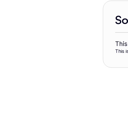
S
This
This i