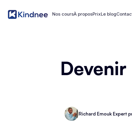
Nos cours
À propos
Prix
Le blog
Contac
Nos cours
À propos
Prix
Le blog
Contac
Devenir
Richard Emouk Expert p