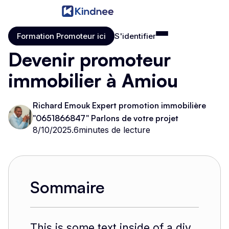
Formation Promoteur ici
S'identifier
Formation Promoteur ici
S'identifier
Devenir promoteur
immobilier à Amiou
Richard Emouk Expert promotion immobilière
"0651866847" Parlons de votre projet
8/10/2025
.
6
minutes de lecture
Sommaire
This is some text inside of a div