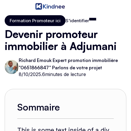
Formation Promoteur ici
S'identifier
Formation Promoteur ici
S'identifier
Devenir promoteur
immobilier à Adjumani
Richard Emouk Expert promotion immobilière
"0651866847" Parlons de votre projet
8/10/2025
.
6
minutes de lecture
Sommaire
This is some text inside of a div