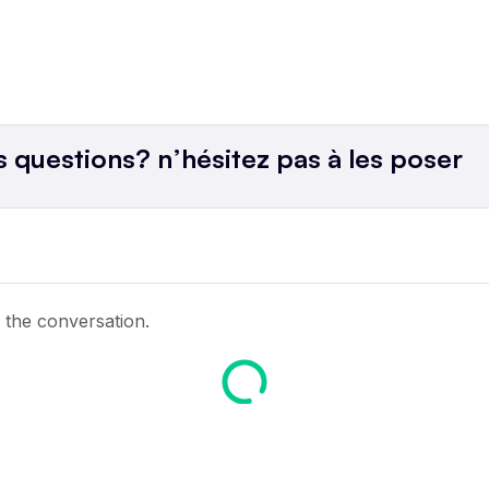
1.I
fo
 questions? n’hésitez pas à les poser
2.P
Mo
3.C
les
n the conversation.
4.É
du
5.C