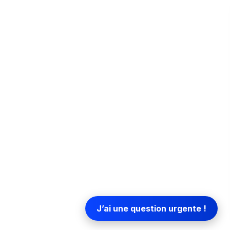
Étape 3 : publier un site no-
05:06
e en ligne
Feuille de route détaillée
08:04
pe par étape
Ce que vous pouvez attendre
08:51
la formation
web professionnels de A à Z, tout comme Mohamed.
es projets numériques.
J’ai une question urgente !