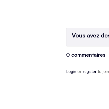
Vous avez des
0
commentaires
Login
or
register
to joi