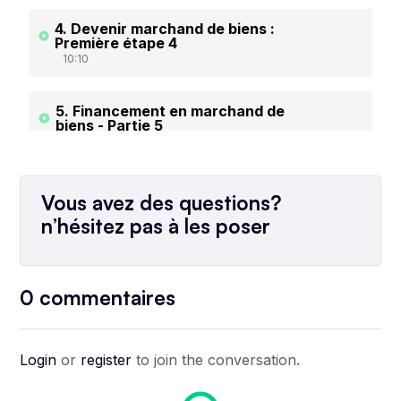
4. Devenir marchand de biens :
Première étape 4
10:10
5. Financement en marchand de
biens - Partie 5
13:28
6. Financement en marchand de
Vous avez des questions?
biens - Partie 6
n’hésitez pas à les poser
15:14
7. Financement en marchand de
biens - Partie 7
0
commentaires
12:44
8. Financement en marchand de
Login
or
register
to join the conversation.
biens - Partie 8
11:43