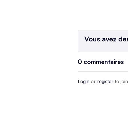
Vous avez des
0
commentaires
Login
or
register
to joi