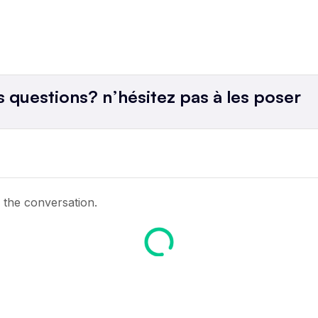
Dem
bien
 questions? n’hésitez pas à les poser
Demo
d'un
Emi
con
n the conversation.
1.ro
expe
2.Le
orig