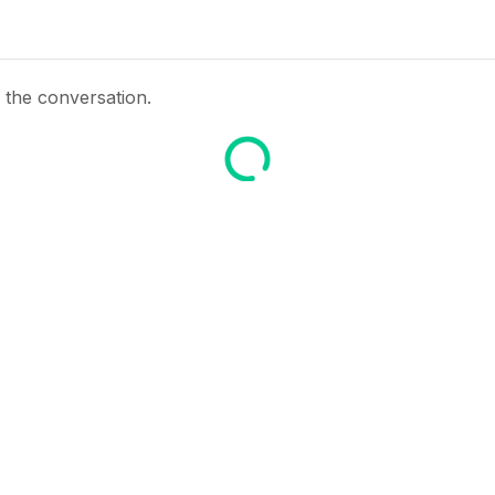
2. 
de
n the conversation.
3. 
ent
4. 
pa
5. 
des
6. S
000 