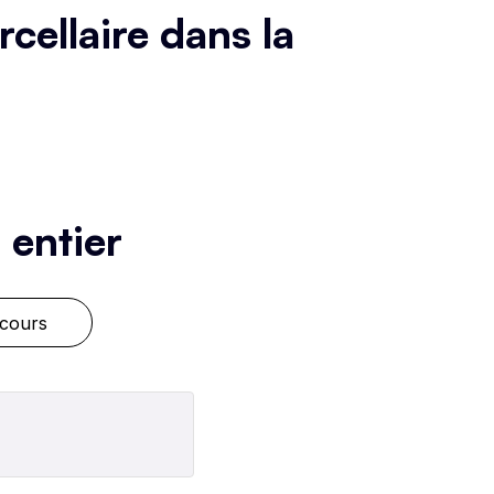
cellaire dans la
Construction:fondamentaux
16:15
 entier
mo/Ali est comme vous :)
38:39
 cours
lie.Pourquoi elle nous fait
2:39
fiance ?
 Construction :
16:15
ondamentaux