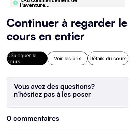
1.Au commencement de
l'aventure...
8:37
Continuer à regarder le
2.Gérer un refus de financement
cours en entier
bancaire...
6:52
Débloquer le
3.Choisir la bonne structure
Voir les prix
Détails du cours
juridique
cours
5:48
4.Savoir reconnaître et saisir les
Vous avez des questions?
opportunités de rentabilité
n’hésitez pas à les poser
12:38
5.Toujours anticiper les pires
scénarios
0
commentaires
4:57